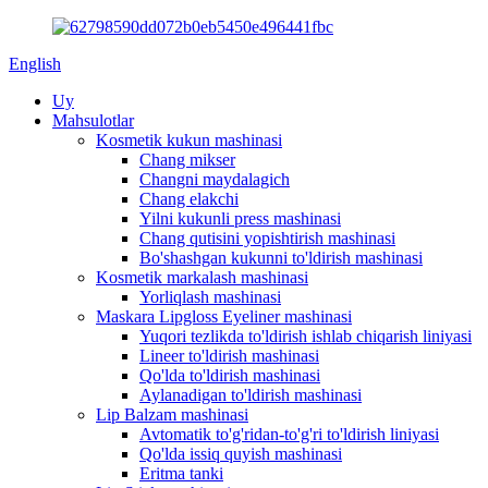
English
Uy
Mahsulotlar
Kosmetik kukun mashinasi
Chang mikser
Changni maydalagich
Chang elakchi
Yilni kukunli press mashinasi
Chang qutisini yopishtirish mashinasi
Bo'shashgan kukunni to'ldirish mashinasi
Kosmetik markalash mashinasi
Yorliqlash mashinasi
Maskara Lipgloss Eyeliner mashinasi
Yuqori tezlikda to'ldirish ishlab chiqarish liniyasi
Lineer to'ldirish mashinasi
Qo'lda to'ldirish mashinasi
Aylanadigan to'ldirish mashinasi
Lip Balzam mashinasi
Avtomatik to'g'ridan-to'g'ri to'ldirish liniyasi
Qo'lda issiq quyish mashinasi
Eritma tanki