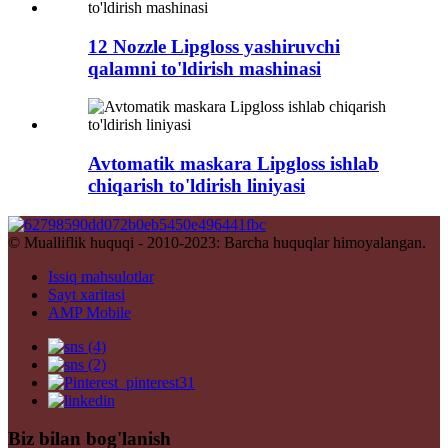
12 Nozzle Lipgloss yashiruvchi
qalamni to'ldirish mashinasi
Avtomatik maskara Lipgloss ishlab
chiqarish to'ldirish liniyasi
© Mualliflik huquqi - 2010-2023: Barcha huquqlar himoyalangan.
Issiq mahsulotlar
Sayt xaritasi
AMP Mobile
Biz bilan bog'lanish