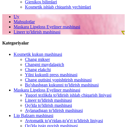
Gienikos bilimlari
Kosmetik ishlab chiqarish yechimlari
Uy
Mahsulotlar
Maskara Lipgloss Eyeliner mashinasi
Lineer to'ldirish mashinasi
Kategoriyalar
Kosmetik kukun mashinasi
Chang mikser
Changni maydalagich
Chang elakchi
Yilni kukunli press mashinasi
Chang qutisini yopishtirish mashinasi
Bo'shashgan kukunni to'ldirish mashinasi
Maskara Lipgloss Eyeliner mashinasi
Yuqori tezlikda to'ldirish ishlab chiqarish liniyasi
Lineer to'ldirish mashinasi
Qo'lda to'ldirish mashinasi
Aylanadigan to'ldirish mashinasi
Lip Balzam mashinasi
Avtomatik to'g'ridan-to'g'ri to'ldirish liniyasi
Qo'lda issiq quyish mashinasi