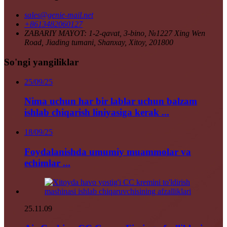
sales@genie-mail.net
+8613482060127
ZABARIY MAYOT: 1-2-qavat, 3-bino, №1227 Xing Wen
Road, Jiading tumani, Shanxay, Xitoy, 201800
So'ngi yangiliklar
25/09/25
Nima uchun har bir lablar uchun balzam
ishlab chiqarish liniyasiga kerak ...
18/09/25
Foydalanishda umumiy muammolar va
echimlar ...
25.11.09