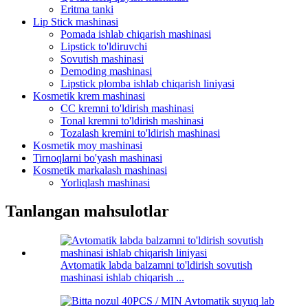
Eritma tanki
Lip Stick mashinasi
Pomada ishlab chiqarish mashinasi
Lipstick to'ldiruvchi
Sovutish mashinasi
Demoding mashinasi
Lipstick plomba ishlab chiqarish liniyasi
Kosmetik krem ​​mashinasi
CC kremni to'ldirish mashinasi
Tonal kremni to'ldirish mashinasi
Tozalash kremini to'ldirish mashinasi
Kosmetik moy mashinasi
Tirnoqlarni bo'yash mashinasi
Kosmetik markalash mashinasi
Yorliqlash mashinasi
Tanlangan mahsulotlar
Avtomatik labda balzamni to'ldirish sovutish
mashinasi ishlab chiqarish ...