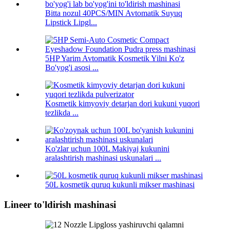
Bitta nozul 40PCS/MIN Avtomatik Suyuq
Lipstick Lipgl...
5HP Yarim Avtomatik Kosmetik Yilni Ko'z
Bo'yog'i asosi ...
Kosmetik kimyoviy detarjan dori kukuni yuqori
tezlikda ...
Ko'zlar uchun 100L Makiyaj kukunini
aralashtirish mashinasi uskunalari ...
50L kosmetik quruq kukunli mikser mashinasi
Lineer to'ldirish mashinasi