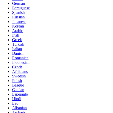
German
Portuguese
Spanish
Russian
Japanese
Korean
Arabic
Irish
Greek
Turkish
Italian
Danish
Romanian
Indonesian
Czech
Afrikaans
Swedish
Polish
Basque
Catalan
Esperanto
Hindi
Lao
Albanian
Amharic