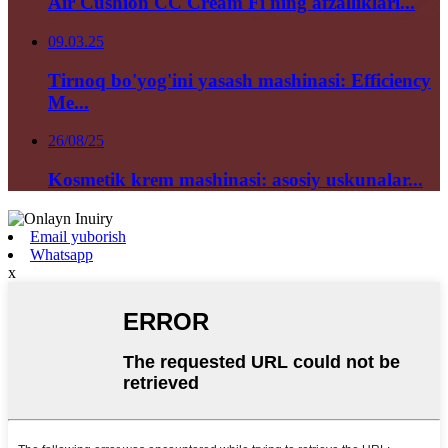
Air Cushion CC Cream Fi ning afzalliklari...
09.03.25
Tirnoq bo'yog'ini yasash mashinasi: Efficiency
Me...
26/08/25
Kosmetik krem ​​mashinasi: asosiy uskunalar...
Email yuborish
Whatsapp
x