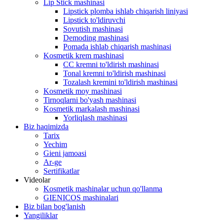
Lip Stick mashinasi
Lipstick plomba ishlab chiqarish liniyasi
Lipstick to'ldiruvchi
Sovutish mashinasi
Demoding mashinasi
Pomada ishlab chiqarish mashinasi
Kosmetik krem ​​mashinasi
CC kremni to'ldirish mashinasi
Tonal kremni to'ldirish mashinasi
Tozalash kremini to'ldirish mashinasi
Kosmetik moy mashinasi
Tirnoqlarni bo'yash mashinasi
Kosmetik markalash mashinasi
Yorliqlash mashinasi
Biz haqimizda
Tarix
Yechim
Gieni jamoasi
Ar-ge
Sertifikatlar
Videolar
Kosmetik mashinalar uchun qo'llanma
GIENICOS mashinalari
Biz bilan bog'lanish
Yangiliklar