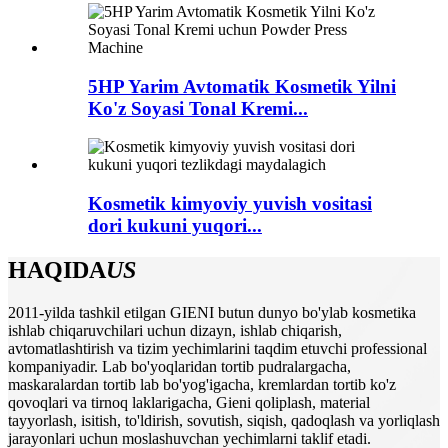
5HP Yarim Avtomatik Kosmetik Yilni
Ko'z Soyasi Tonal Kremi...
Kosmetik kimyoviy yuvish vositasi
dori kukuni yuqori...
HAQIDA
US
2011-yilda tashkil etilgan GIENI butun dunyo bo'ylab kosmetika
ishlab chiqaruvchilari uchun dizayn, ishlab chiqarish,
avtomatlashtirish va tizim yechimlarini taqdim etuvchi professional
kompaniyadir. Lab bo'yoqlaridan tortib pudralargacha,
maskaralardan tortib lab bo'yog'igacha, kremlardan tortib ko'z
qovoqlari va tirnoq laklarigacha, Gieni qoliplash, material
tayyorlash, isitish, to'ldirish, sovutish, siqish, qadoqlash va yorliqlash
jarayonlari uchun moslashuvchan yechimlarni taklif etadi.