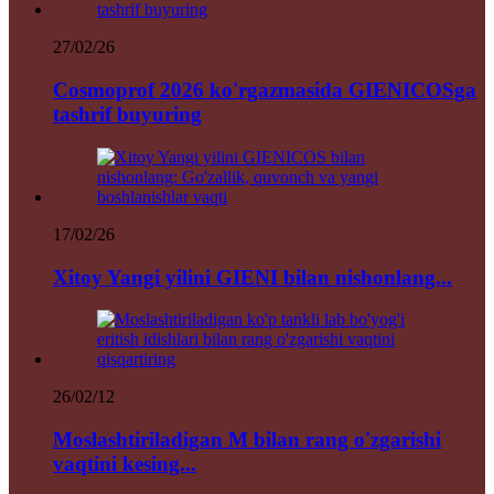
27/02/26
Cosmoprof 2026 ko'rgazmasida GIENICOSga
tashrif buyuring
17/02/26
Xitoy Yangi yilini GIENI bilan nishonlang...
26/02/12
Moslashtiriladigan M bilan rang o'zgarishi
vaqtini kesing...