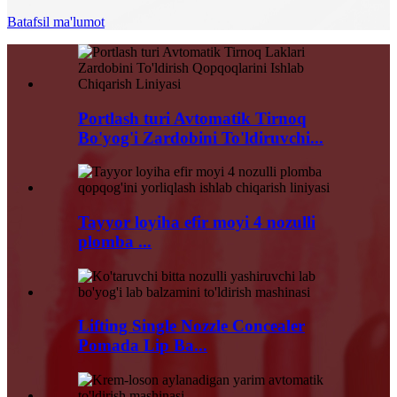
Batafsil ma'lumot
Portlash turi Avtomatik Tirnoq
Bo'yog'i Zardobini To'ldiruvchi...
Tayyor loyiha efir moyi 4 nozulli
plomba ...
Lifting Single Nozzle Concealer
Pomada Lip Ba...