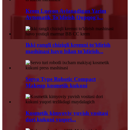
Krem Losyon Aylanadigan Yarim
Avtomatik To'ldirish Qopqog'i...
Ikki rangli chiziqli kremni to'ldirish
mashinasi havo bilan to'ldirish...
Servo Type Robotic Compact
Makeup kosmetik kukuni
Kosmetik kimyoviy yuvish vositasi
dori kukuni yuqori...