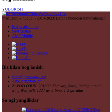
YUBORISH
© Mualliflik huquqi - 2010-2023: Barcha huquqlar himoyalangan.
Issiq mahsulotlar
Sayt xaritasi
AMP Mobile
Biz bilan bog'lanish
sales@genie-mail.net
+8613482060127
ZAVOD O'RNI: 201800, Shanxay, Xitoy, Jiading tumani,
Xing Wen yo'li, 1227-uy, 3-bino, 1-2-qavatlar
So'ngi yangiliklar