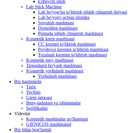
Erituvchi idish
Lab Stick Machine
Lab bo'yog'ini to'ldirish ishlab chiqarish liniyasi
Lab bo'yog'i uchun plomba
Sovutish mashinasi
Demoding mashinasi
Pomada ishlab chiqarish mashinasi
Kosmetik krem ​​mashinasi
CC kremni to'ldirish mashinasi
Poydevor kremini to'ldirish mashinasi
Tozalash kremini to'ldirish mashinasi
Kosmetik moy mashinasi
Tirnoqlarni bo'yash mashinasi
Kosmetik yorliqlash mashinasi
Yorliqlash mashinasi
Biz haqimizda
Tarix
Yechim
Gieni jamoasi
Ilmiy-tadqiqot va ishlanmalar
Sertifikatlar
Videolar
Kosmetik mashinalar qo'llanmasi
GIENICOS mashinalari
Biz bilan bog'lanish