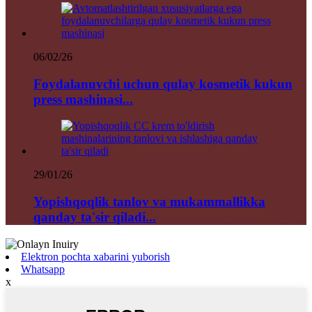
06/02/26
Foydalanuvchi uchun qulay kosmetik kukun
press mashinasi...
29/01/26
Yopishqoqlik tanlov va mukammallikka
qanday ta'sir qiladi...
Elektron pochta xabarini yuborish
Whatsapp
x