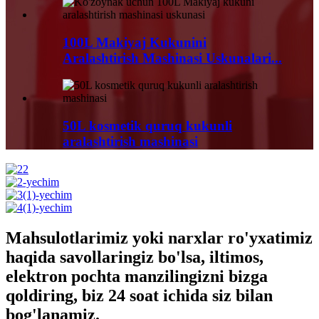
100L Makiyaj Kukunini
Aralashtirish Mashinasi Uskunalari...
50L kosmetik quruq kukunli
aralashtirish mashinasi
Mahsulotlarimiz yoki narxlar ro'yxatimiz
haqida savollaringiz bo'lsa, iltimos,
elektron pochta manzilingizni bizga
qoldiring, biz 24 soat ichida siz bilan
bog'lanamiz.