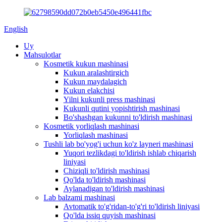
English
Uy
Mahsulotlar
Kosmetik kukun mashinasi
Kukun aralashtirgich
Kukun maydalagich
Kukun elakchisi
Yilni kukunli press mashinasi
Kukunli qutini yopishtirish mashinasi
Bo'shashgan kukunni to'ldirish mashinasi
Kosmetik yorliqlash mashinasi
Yorliqlash mashinasi
Tushli lab bo'yog'i uchun ko'z layneri mashinasi
Yuqori tezlikdagi to'ldirish ishlab chiqarish
liniyasi
Chiziqli to'ldirish mashinasi
Qo'lda to'ldirish mashinasi
Aylanadigan to'ldirish mashinasi
Lab balzami mashinasi
Avtomatik to'g'ridan-to'g'ri to'ldirish liniyasi
Qo'lda issiq quyish mashinasi