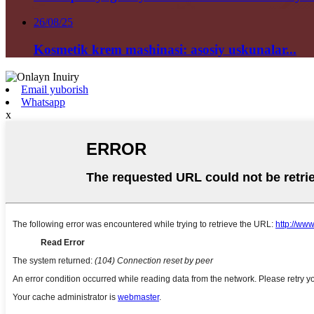
26/08/25
Kosmetik krem ​​mashinasi: asosiy uskunalar...
Email yuborish
Whatsapp
x