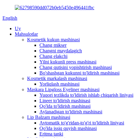
English
Uy
Mahsulotlar
Kosmetik kukun mashinasi
Chang mikser
Changni maydalagich
Chang elakchi
Yilni kukunli press mashinasi
Chang qutisini yopishtirish mashinasi
Bo'shashgan kukunni to'ldirish mashinasi
Kosmetik markalash mashinasi
Yorliqlash mashinasi
Maskara Lipgloss Eyeliner mashinasi
Yuqori tezlikda to'ldirish ishlab chiqarish liniyasi
Lineer to'ldirish mashinasi
Qo'lda to'ldirish mashinasi
Aylanadigan to'ldirish mashinasi
Lip Balzam mashinasi
Avtomatik to'g'ridan-to'g'ri to'ldirish liniyasi
Qo'lda issiq quyish mashinasi
Eritma tanki