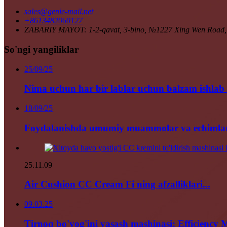
sales@genie-mail.net
+8613482060127
ZABARIY MAYOT: 1-2-qavat, 3-bino, №1227 Xing Wen Road, J
So'ngi yangiliklar
25/09/25
Nima uchun har bir lablar uchun balzam ishlab ch
18/09/25
Foydalanishda umumiy muammolar va echimlar 
25.11.09
Air Cushion CC Cream Fi ning afzalliklari...
09.03.25
Tirnoq bo'yog'ini yasash mashinasi: Efficiency M