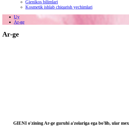
Gienikos bilimlari
Kosmetik ishlab chiqarish yechimlari
Uy
Ar-ge
Ar-ge
GIENI o'zining Ar-ge guruhi a'zolariga ega bo'lib, ular mex