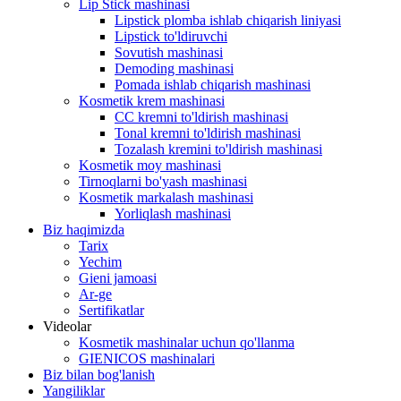
Lip Stick mashinasi
Lipstick plomba ishlab chiqarish liniyasi
Lipstick to'ldiruvchi
Sovutish mashinasi
Demoding mashinasi
Pomada ishlab chiqarish mashinasi
Kosmetik krem ​​mashinasi
CC kremni to'ldirish mashinasi
Tonal kremni to'ldirish mashinasi
Tozalash kremini to'ldirish mashinasi
Kosmetik moy mashinasi
Tirnoqlarni bo'yash mashinasi
Kosmetik markalash mashinasi
Yorliqlash mashinasi
Biz haqimizda
Tarix
Yechim
Gieni jamoasi
Ar-ge
Sertifikatlar
Videolar
Kosmetik mashinalar uchun qo'llanma
GIENICOS mashinalari
Biz bilan bog'lanish
Yangiliklar