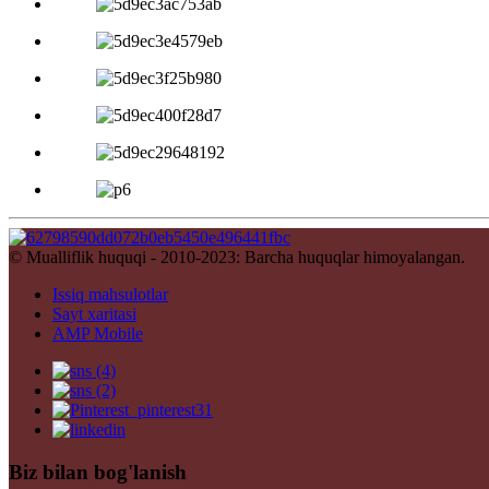
© Mualliflik huquqi - 2010-2023: Barcha huquqlar himoyalangan.
Issiq mahsulotlar
Sayt xaritasi
AMP Mobile
Biz bilan bog'lanish