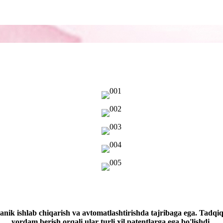
anik ishlab chiqarish va avtomatlashtirishda tajribaga ega. Tadqiq
yordam berish orqali ular turli xil patentlarga ega bo'lishdi.