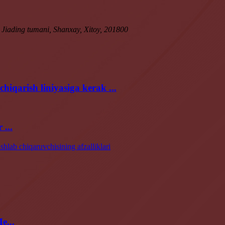
iading tumani, Shanxay, Xitoy, 201800
iqarish liniyasiga kerak ...
...
e...