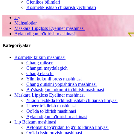
Gienikos bilimlari
Kosmetik ishlab chiqarish yechimlari
Uy
Mahsulotlar
Maskara Lipgloss Eyeliner mashinasi
Aylanadigan to'ldirish mashinasi
Kategoriyalar
Kosmetik kukun mashinasi
Chang mikser
Changni maydalagich
Chang elakchi
Yilni kukunli press mashinasi
Chang qutisini yopishtirish mashinasi
Bo'shashgan kukunni to'ldirish mashinasi
Maskara Lipgloss Eyeliner mashinasi
Yuqori tezlikda to'ldirish ishlab chiqarish liniyasi
Lineer to'ldirish mashinasi
Qo'lda to'ldirish mashinasi
Aylanadigan to'ldirish mashinasi
Lip Balzam mashinasi
Avtomatik to'g'ridan-to'g'ri to'ldirish liniyasi
Qo'lda issiq quyish mashinasi