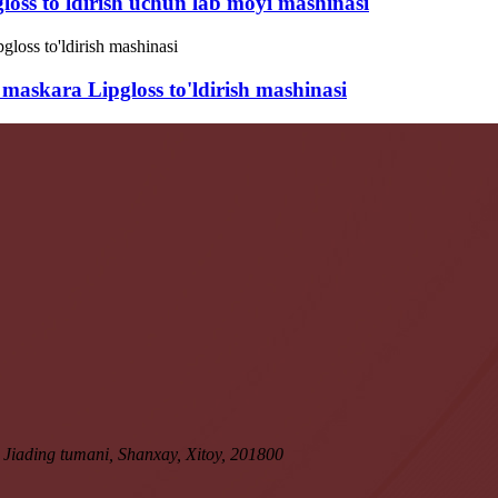
loss to'ldirish uchun lab moyi mashinasi
 maskara Lipgloss to'ldirish mashinasi
iading tumani, Shanxay, Xitoy, 201800