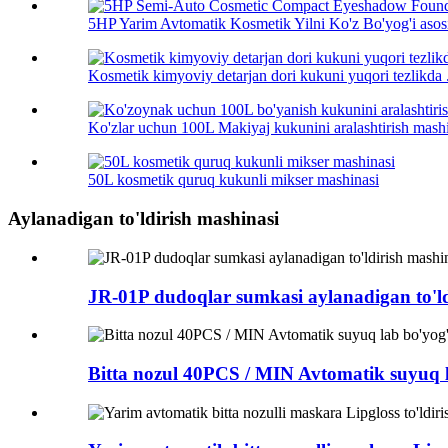
5HP Yarim Avtomatik Kosmetik Yilni Ko'z Bo'yog'i asosi 
Kosmetik kimyoviy detarjan dori kukuni yuqori tezlikda .
Ko'zlar uchun 100L Makiyaj kukunini aralashtirish mashin
50L kosmetik quruq kukunli mikser mashinasi
Aylanadigan to'ldirish mashinasi
JR-01P dudoqlar sumkasi aylanadigan to'ld
Bitta nozul 40PCS / MIN Avtomatik suyuq la