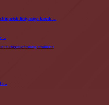
iqarish liniyasiga kerak ...
...
e...