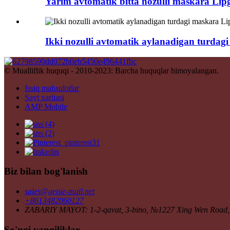
Yarim avtomatik bitta nozulli maskara Lipg
Ikki nozulli avtomatik aylanadigan turdagi
© Mualliflik huquqi - 2010-2023: Barcha huquqlar himoyalangan.
Issiq mahsulotlar
Sayt xaritasi
AMP Mobile
Biz bilan bog'lanish
sales@genie-mail.net
+8613482060127
ZABARIY MAYOT: 1-2-qavat, 3-bino, №1227 Xing Wen Road, J
So'ngi yangiliklar