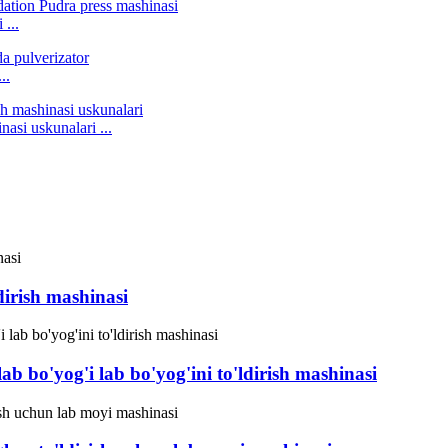
...
..
asi uskunalari ...
irish mashinasi
b bo'yog'i lab bo'yog'ini to'ldirish mashinasi