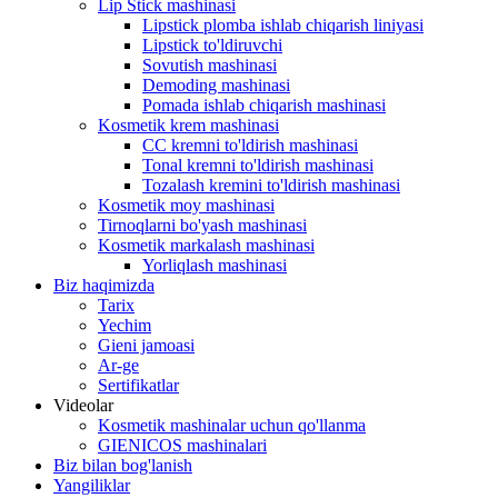
Lip Stick mashinasi
Lipstick plomba ishlab chiqarish liniyasi
Lipstick to'ldiruvchi
Sovutish mashinasi
Demoding mashinasi
Pomada ishlab chiqarish mashinasi
Kosmetik krem ​​mashinasi
CC kremni to'ldirish mashinasi
Tonal kremni to'ldirish mashinasi
Tozalash kremini to'ldirish mashinasi
Kosmetik moy mashinasi
Tirnoqlarni bo'yash mashinasi
Kosmetik markalash mashinasi
Yorliqlash mashinasi
Biz haqimizda
Tarix
Yechim
Gieni jamoasi
Ar-ge
Sertifikatlar
Videolar
Kosmetik mashinalar uchun qo'llanma
GIENICOS mashinalari
Biz bilan bog'lanish
Yangiliklar