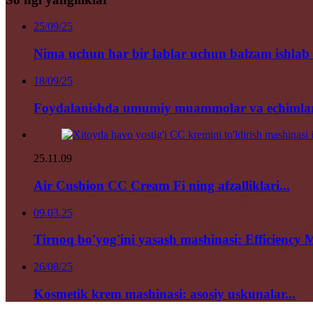
25/09/25
Nima uchun har bir lablar uchun balzam ishlab ch
18/09/25
Foydalanishda umumiy muammolar va echimlar 
25.11.09
Air Cushion CC Cream Fi ning afzalliklari...
09.03.25
Tirnoq bo'yog'ini yasash mashinasi: Efficiency M
26/08/25
Kosmetik krem ​​mashinasi: asosiy uskunalar...