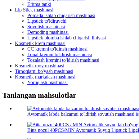
Eritma tanki
Lip Stick mashinasi
Pomada ishlab chiqarish mashinasi
Lipstick to'ldiruvchi
Sovutish mashinasi
Demoding mashinasi
Lipstick plomba ishlab chiqarish liniyasi
Kosmetik krem ​​mashinasi
CC kremni to'ldirish mashinasi
Tonal kremni to'ldirish mashinasi
Tozalash kremini to'ldirish mashinasi
Kosmetik moy mashinasi
Tirnoqlarni bo'yash mashinasi
Kosmetik markalash mashinasi
Yorliqlash mashinasi
Tanlangan mahsulotlar
Avtomatik labda balzamni to'ldirish sovutish mashinasi ish
Bitta nozul 40PCS/MIN Avtomatik Suyuq Lipstick Lipgl.