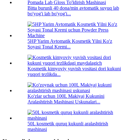
Bitta burunli 40 dona/min avtomatik suyuq lab
bo'yog'i lab bo'yog'i...
5HP Yarim Avtomatik Kosmetik Yilni Ko'z
Soyasi Tonal Kremi...
Kosmetik kimyoviy yuvish vositasi dori kukuni
yuqori tezlikda...
Ko'zlar uchun 100L Makiyaj Kukunini
Aralashtirish Mashinasi Uskunalari...
50L kosmetik quruq kukunli aralashtirish
mashinasi