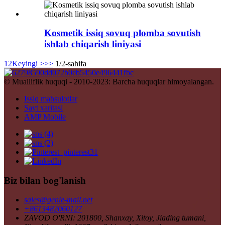
Kosmetik issiq sovuq plomba sovutish
ishlab chiqarish liniyasi
1
2
Keyingi >
>>
1/2-sahifa
© Mualliflik huquqi - 2010-2023: Barcha huquqlar himoyalangan.
Issiq mahsulotlar
Sayt xaritasi
AMP Mobile
Biz bilan bog'lanish
sales@genie-mail.net
+8613482060127
ZAVOD O'RNI: 201800, Shanxay, Xitoy, Jiading tumani,