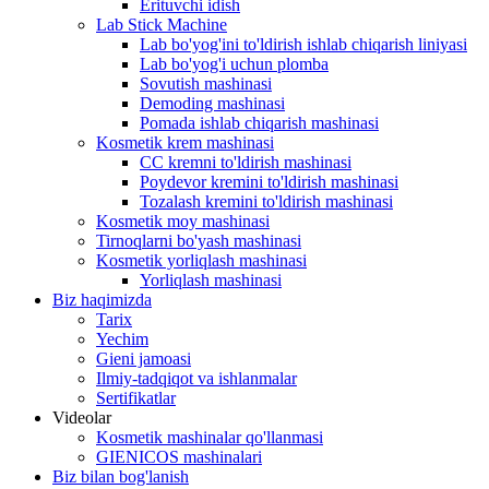
Erituvchi idish
Lab Stick Machine
Lab bo'yog'ini to'ldirish ishlab chiqarish liniyasi
Lab bo'yog'i uchun plomba
Sovutish mashinasi
Demoding mashinasi
Pomada ishlab chiqarish mashinasi
Kosmetik krem ​​mashinasi
CC kremni to'ldirish mashinasi
Poydevor kremini to'ldirish mashinasi
Tozalash kremini to'ldirish mashinasi
Kosmetik moy mashinasi
Tirnoqlarni bo'yash mashinasi
Kosmetik yorliqlash mashinasi
Yorliqlash mashinasi
Biz haqimizda
Tarix
Yechim
Gieni jamoasi
Ilmiy-tadqiqot va ishlanmalar
Sertifikatlar
Videolar
Kosmetik mashinalar qo'llanmasi
GIENICOS mashinalari
Biz bilan bog'lanish