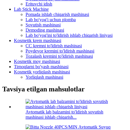
Erituvchi idish
Lab Stick Machine
Pomada ishlab chiqarish mashinasi
Lab bo'yog'i uchun plomba
Sovutish mashinasi
Demoding mashinasi
Lab bo'yog'ini to'ldirish ishlab chiqarish liniyasi
Kosmetik krem ​​mashinasi
CC kremni to'ldirish mashinasi
Poydevor kremini to'ldirish mashinasi
Tozalash kremini to'ldirish mashinasi
Kosmetik moy mashinasi
Tirnoqlarni bo'yash mashinasi
Kosmetik yorliqlash mashinasi
Yorliqlash mashinasi
Tavsiya etilgan mahsulotlar
Avtomatik lab balzamini to'ldirish sovutish
mashinasi ishlab chiqarish...