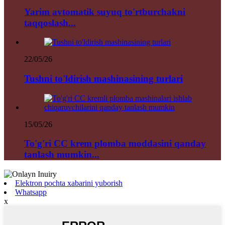
Yarim avtomatik suyuq to'rtburchakni
taqqoslash...
22/05/26
Tushni to'ldirish mashinasining turlari
15/05/26
To'g'ri CC krem ​​plomba moddasini qanday
tanlash mumkin...
Elektron pochta xabarini yuborish
Whatsapp
x