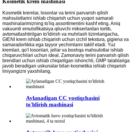
Kosmetik krem ​​mashinasi
Kosmetik kremlar, losonlar va terini parvarish qilish
mahsulotlarini ishlab chiqarish uchun yuqori samarali
mashinalarimizning to'liq assortimentini kashf eting. Aniq
vakuumli emulsifikatsiya qiluvchi mikserlardan tortib,
avtomatlashtirilgan to'ldirish va muhrlash tizimlarigacha,
GIENI krem ​​ishlab chiqarish uchun izchil tekstura, gigiena va
samaradorlikka ega tayyor yechimlarni taklif etadi. Yuz
kremlari, qo'l losonlari, jellar va boshqa mahsulotlar ishlab
chiqaruvchilari uchun ideal. Zamonaviy terini parvarish qilish
brendlari uchun ishlab chiqarilgan ishonchli, GMP talablariga
javob beradigan uskunalar bilan kosmetika ishlab chiqarish
liniyangizni yaxshilang.
Aylanadigan CC yostiqchasini
to'ldirish mashinasi