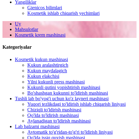
Yangiliklar
Gienicos bilimlari
Kosmetik ishlab chiqarish yechimlari
Uy
Mahsulotlar
Kosmetik krem ​​mashinasi
Kategoriyalar
Kosmetik kukun mashinasi
Kukun aralashtirgich
Kukun maydalagich
Kukun elakchisi
Yilni kukunli press mashinasi
Kukunli qutini yopishtirish mashinasi
Bo'shashgan kukunni to'ldirish mashinasi
Tushli lab bo'yog'i uchun ko'z layneri mashinasi
Yuqori tezlikdagi to'ldirish ishlab chiqarish liniyasi
Chiziqli to'ldirish mashinasi
Qo'lda to'ldirish mashinasi
Aylanadigan to'ldirish mashinasi
Lab balzami mashinasi
Avtomatik to'g'ridan-to'g'ri to'ldirish liniyasi
Qo'lda issiq quyish mashinasi