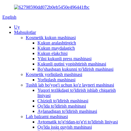
English
Uy
Mahsulotlar
Kosmetik kukun mashinasi
Kukun aralashtirgich
Kukun maydalagich
Kukun elakchisi
Yilni kukunli press mashinasi
Kukunli qutini yopishtirish mashinasi
Bo'shashgan kukunni to'ldirish mashinasi
Kosmetik yorliqlash mashinasi
Yorliqlash mashinasi
Tushli lab bo'yog'i uchun ko'z layneri mashinasi
Yuqori tezlikdagi to'ldirish ishlab chiqarish
liniyasi
Chiziqli to'ldirish mashinasi
Qo'lda to'ldirish mashinasi
Aylanadigan to'ldirish mashinasi
Lab balzami mashinasi
Avtomatik to'g'ridan-to'g'ri to'ldirish liniyasi
Qo'lda issiq quyish mashinasi