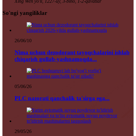
Xing Wen yo'li, 1227-uy, 3-bino, 1-2-qavatlar
So'ngi yangiliklar
26/06/10
Nima uchun dezodorant tayoqchalarini ishlab
chiqarish gullab-yashnamoqda...
05/06/26
PLC nazorati qanchalik ta'sirga ega...
29/05/26