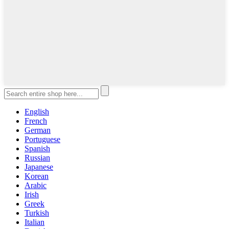
English
French
German
Portuguese
Spanish
Russian
Japanese
Korean
Arabic
Irish
Greek
Turkish
Italian