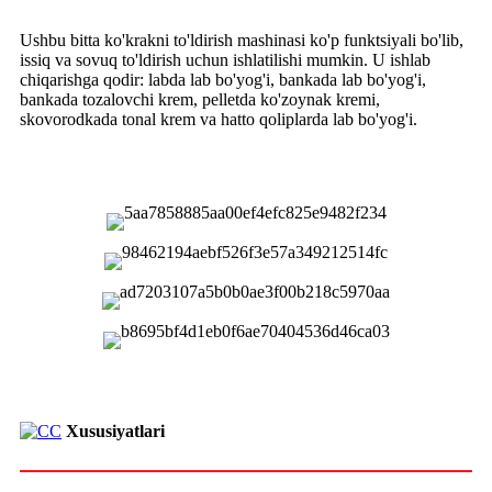
Ushbu bitta ko'krakni to'ldirish mashinasi ko'p funktsiyali bo'lib,
issiq va sovuq to'ldirish uchun ishlatilishi mumkin. U ishlab
chiqarishga qodir: labda lab bo'yog'i, bankada lab bo'yog'i,
bankada tozalovchi krem, pelletda ko'zoynak kremi,
skovorodkada tonal krem ​​va hatto qoliplarda lab bo'yog'i.
Xususiyatlari