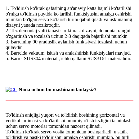
1. To'ldirish ko'krak qafasining an'anaviy katta hajmli ko'tarilishi
o'rniga to'ldirish paytida ko'tarilish funktsiyasini amalga oshirishi
mumkin bo'lgan servo ko'tarish turini qabul qiladi va uskunaning
dizayni yanada nozikroqdir.
2. Tez demontaj valfi tanasi strukturasi dizayni, demontaj rangni
o'zgartirish va tozalash uchun 2-3 daqiqada bajarilishi mumkin
3. Barrelning 90 graduslik aylanish funktsiyasi tozalash uchun
qulaydir
4. Barrelda vakuum, isitish va aralashtirish funktsiyalari mavjud.
5. Barrel SUS304 materiali, ichki qatlami SUS316L materialidir.
Nima uchun bu mashinani tanlaysiz?
To'ldirish aniqligi yuqori va to'ldirish boshining gorizontal va
vertikal tarjimasi va ko'tarilishi umumiy o'tish tezligini ta'minlash
uchun servo motorlar tomonidan nazorat qilinadi.
To'ldirish ko'krak servo vosita tomonidan boshqariladi, u statik
to'ldirish va pastki to'ldirishni amalga oshirishi mumkin, bu turli