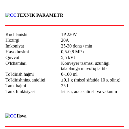
TEXNIK PARAMETR
Kuchlanishi
1P 220V
Hozirgi
20A
Imkoniyat
25-30 dona / min
Havo bosimi
0,5-0,8 MPa
Quvvat
5,5 kVt
O'lchamlari
Konveyer tasmasi uzunligi
talablariga muvofiq tartib
To'ldirish hajmi
0-100 ml
To'ldirishning aniqligi
±0,1 g (misol sifatida 10 g oling)
Tank hajmi
25 l
Tank funktsiyasi
Isitish, aralashtirish va vakuum
Ilova