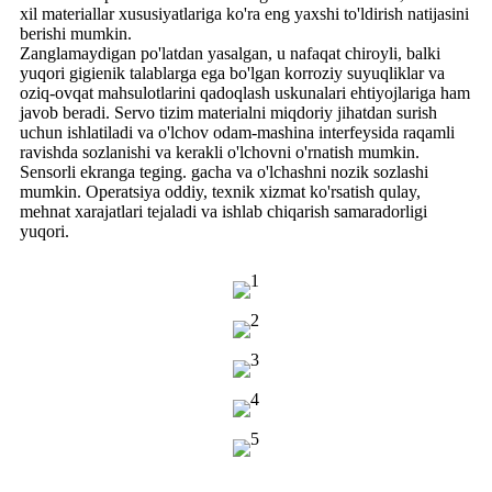
xil materiallar xususiyatlariga ko'ra eng yaxshi to'ldirish natijasini
berishi mumkin.
Zanglamaydigan po'latdan yasalgan, u nafaqat chiroyli, balki
yuqori gigienik talablarga ega bo'lgan korroziy suyuqliklar va
oziq-ovqat mahsulotlarini qadoqlash uskunalari ehtiyojlariga ham
javob beradi. Servo tizim materialni miqdoriy jihatdan surish
uchun ishlatiladi va o'lchov odam-mashina interfeysida raqamli
ravishda sozlanishi va kerakli o'lchovni o'rnatish mumkin.
Sensorli ekranga teging. gacha va o'lchashni nozik sozlashi
mumkin. Operatsiya oddiy, texnik xizmat ko'rsatish qulay,
mehnat xarajatlari tejaladi va ishlab chiqarish samaradorligi
yuqori.