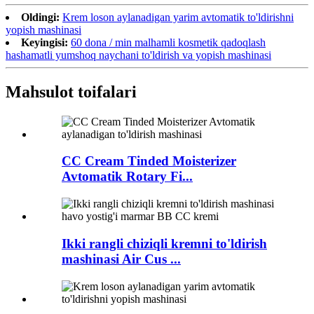
Oldingi:
Krem loson aylanadigan yarim avtomatik to'ldirishni
yopish mashinasi
Keyingisi:
60 dona / min malhamli kosmetik qadoqlash
hashamatli yumshoq naychani to'ldirish va yopish mashinasi
Mahsulot toifalari
CC Cream Tinded Moisterizer
Avtomatik Rotary Fi...
Ikki rangli chiziqli kremni to'ldirish
mashinasi Air Cus ...