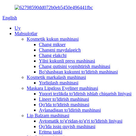
English
Uy
Mahsulotlar
Kosmetik kukun mashinasi
Chang mikser
Changni maydalagich
Chang elakchi
Yilni kukunli press mashinasi
Chang qutisini yopishtirish mashinasi
Bo'shashgan kukunni to'ldirish mashinasi
Kosmetik markalash mashinasi
Yorliqlash mashinasi
Maskara Lipgloss Eyeliner mashinasi
Yuqori tezlikda to'ldirish ishlab chiqarish liniyasi
Lineer to'ldirish mashinasi
Qo'lda to'ldirish mashinasi
Aylanadigan to'ldirish mashinasi
Lip Balzam mashinasi
Avtomatik to'g'ridan-to'g'ri to'ldirish liniyasi
Qo'lda issiq quyish mashinasi
Eritma tanki