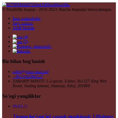
© Mualliflik huquqi - 2010-2023: Barcha huquqlar himoyalangan.
Issiq mahsulotlar
Sayt xaritasi
AMP Mobile
Biz bilan bog'lanish
sales@genie-mail.net
+8613482060127
ZABARIY MAYOT: 1-2-qavat, 3-bino, №1227 Xing Wen
Road, Jiading tumani, Shanxay, Xitoy, 201800
So'ngi yangiliklar
09.03.25
Tirnoq bo'yog'ini yasash mashinasi: Efficiency