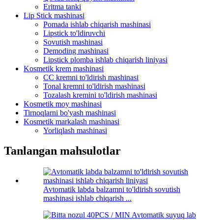
Eritma tanki
Lip Stick mashinasi
Pomada ishlab chiqarish mashinasi
Lipstick to'ldiruvchi
Sovutish mashinasi
Demoding mashinasi
Lipstick plomba ishlab chiqarish liniyasi
Kosmetik krem ​​mashinasi
CC kremni to'ldirish mashinasi
Tonal kremni to'ldirish mashinasi
Tozalash kremini to'ldirish mashinasi
Kosmetik moy mashinasi
Tirnoqlarni bo'yash mashinasi
Kosmetik markalash mashinasi
Yorliqlash mashinasi
Tanlangan mahsulotlar
Avtomatik labda balzamni to'ldirish sovutish
mashinasi ishlab chiqarish ...