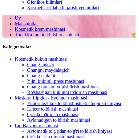
Gienikos bilimlari
Kosmetik ishlab chiqarish yechimlari
Uy
Mahsulotlar
Kosmetik krem ​​mashinasi
Tonal kremni to'ldirish mashinasi
Kategoriyalar
Kosmetik kukun mashinasi
Chang mikser
Changni maydalagich
Chang elakchi
Yilni kukunli press mashinasi
Chang qutisini yopishtirish mashinasi
Bo'shashgan kukunni to'ldirish mashinasi
Maskara Lipgloss Eyeliner mashinasi
Yuqori tezlikda to'ldirish ishlab chiqarish liniyasi
Lineer to'ldirish mashinasi
Qo'lda to'ldirish mashinasi
Aylanadigan to'ldirish mashinasi
Lip Balzam mashinasi
Avtomatik to'g'ridan-to'g'ri to'ldirish liniyasi
Qo'lda issiq quyish mashinasi