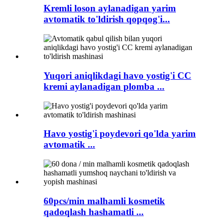
Kremli loson aylanadigan yarim
avtomatik to'ldirish qopqog'i...
Yuqori aniqlikdagi havo yostig'i CC
kremi aylanadigan plomba ...
Havo yostig'i poydevori qo'lda yarim
avtomatik ...
60pcs/min malhamli kosmetik
qadoqlash hashamatli ...