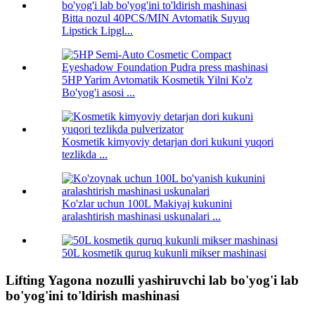
Bitta nozul 40PCS/MIN Avtomatik Suyuq
Lipstick Lipgl...
5HP Yarim Avtomatik Kosmetik Yilni Ko'z
Bo'yog'i asosi ...
Kosmetik kimyoviy detarjan dori kukuni yuqori
tezlikda ...
Ko'zlar uchun 100L Makiyaj kukunini
aralashtirish mashinasi uskunalari ...
50L kosmetik quruq kukunli mikser mashinasi
Lifting Yagona nozulli yashiruvchi lab bo'yog'i lab
bo'yog'ini to'ldirish mashinasi