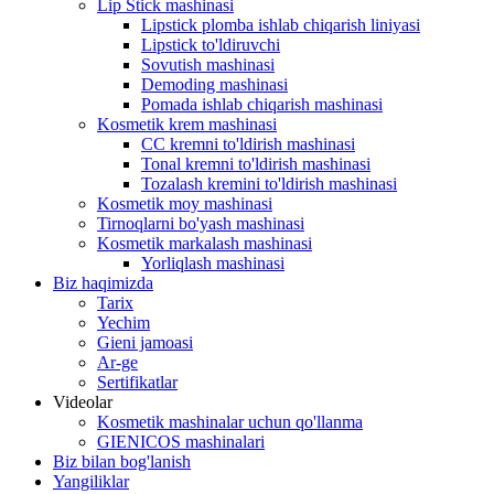
Lip Stick mashinasi
Lipstick plomba ishlab chiqarish liniyasi
Lipstick to'ldiruvchi
Sovutish mashinasi
Demoding mashinasi
Pomada ishlab chiqarish mashinasi
Kosmetik krem ​​mashinasi
CC kremni to'ldirish mashinasi
Tonal kremni to'ldirish mashinasi
Tozalash kremini to'ldirish mashinasi
Kosmetik moy mashinasi
Tirnoqlarni bo'yash mashinasi
Kosmetik markalash mashinasi
Yorliqlash mashinasi
Biz haqimizda
Tarix
Yechim
Gieni jamoasi
Ar-ge
Sertifikatlar
Videolar
Kosmetik mashinalar uchun qo'llanma
GIENICOS mashinalari
Biz bilan bog'lanish
Yangiliklar